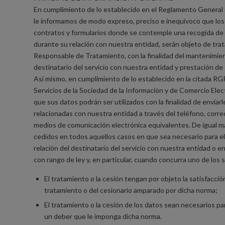
En cumplimiento de lo establecido en el Reglamento Genera
le informamos de modo expreso, preciso e inequívoco que los d
contratos y formularios donde se contemple una recogida de 
durante su relación con nuestra entidad, serán objeto de trat
Responsable de Tratamiento, con la finalidad del mantenimien
destinatario del servicio con nuestra entidad y prestación de 
Así mismo, en cumplimiento de lo establecido en la citada RGP
Servicios de la Sociedad de la Información y de Comercio Ele
que sus datos podrán ser utilizados con la finalidad de envia
relacionadas con nuestra entidad a través del teléfono, correo
medios de comunicación electrónica equivalentes. De igual m
cedidos en todos aquellos casos en que sea necesario para el 
relación del destinatario del servicio con nuestra entidad o 
con rango de ley y, en particular, cuando concurra uno de los
El tratamiento o la cesión tengan por objeto la satisfacció
tratamiento o del cesionario amparado por dicha norma;
El tratamiento o la cesión de los datos sean necesarios p
un deber que le imponga dicha norma.