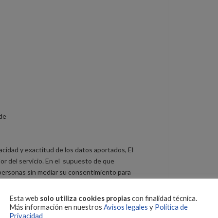
 de
racidad y exactitud de los datos aportados, El
 del servicio. En el supuesto de que
as personas sin mediar su consentimiento para
ratamiento, los afectados o interesados,
ridades autonómicas de protección de datos, de
Esta web
solo utiliza cookies propias
con finalidad técnica.
Responsable de Tratamiento no recoge datos
Más información en nuestros
Avisos legales
y
Política de
Privacidad
web. En el supuesto de que una persona menor