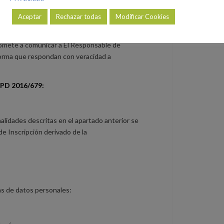
s dispuestos al efecto en nuestra página web o
Aceptar
Rechazar todas
Modificar Cookies
erá a su destrucción inmediata en el mismo
on la finalidad de dar cumplimiento a lo
promete a comunicar a El Responsable de
forma que respondan con veracidad a
PD 2016/679:
nalidades descritas en el apartado anterior se
de Inscripción derivado de la
as de datos personales: