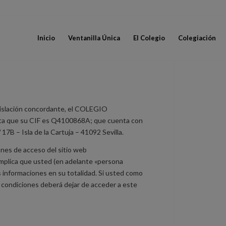
Inicio
Ventanilla Única
El Colegio
Colegiación
gislación concordante, el COLEGIO
que su CIF es Q4100868A; que cuenta con
7B – Isla de la Cartuja – 41092 Sevilla.
ones de acceso del sitio web
 implica que usted (en adelante «persona
 informaciones en su totalidad. Si usted como
 condiciones deberá dejar de acceder a este