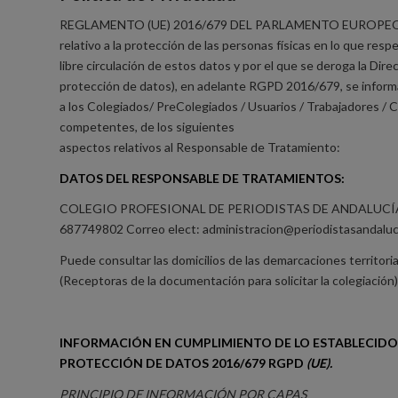
REGLAMENTO (UE) 2016/679 DEL PARLAMENTO EUROPEO Y 
relativo a la protección de las personas físicas en lo que resp
libre circulación de estos datos y por el que se deroga la Di
protección de datos), en adelante RGPD 2016/679, se inform
a los Colegiados/ PreColegiados / Usuarios / Trabajadores / 
competentes, de los siguientes
aspectos relativos al Responsable de Tratamiento:
DATOS DEL RESPONSABLE DE TRATAMIENTOS:
COLEGIO PROFESIONAL DE PERIODISTAS DE ANDALUCÍA (
687749802 Correo elect: administracion@periodistasandaluc
Puede consultar las domicilios de las demarcaciones territori
(Receptoras de la documentación para solicitar la colegiación
INFORMACIÓN EN CUMPLIMIENTO DE LO ESTABLECIDO
PROTECCIÓN DE DATOS 2016/679 RGPD
(UE).
PRINCIPIO DE INFORMACIÓN POR CAPAS