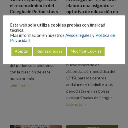
el reconocimiento del
elabora una asignatura
Colegio de Periodistas y
optativa de educación en
la Asociación de la
los medios de
Prensa de Huelva a la
comunicación y anima a
Esta web
solo utiliza cookies propias
con finalidad
trayectoria periodística
los centros de secundaria
técnica.
Más información en nuestros
Avisos legales
y
Política de
a implantarla
1 de junio de 2026
Privacidad
26 de mayo de 2026
Ambas entidades quieren
Aceptar
Rechazar todas
Modificar Cookies
La Junta de Andalucía
poner en valor la labor de los
aprueba para Educación el
profesionales más veteranos
nuevo itinerario de
del periodismo onubense
alfabetización mediática del
con la creación de este
CPPA para los centros
nuevo premio
andaluces y readmite a los
Leer más
periodistas en las bolsas
extraordinarias de Lengua.
Leer más