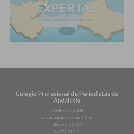
Colegio Profesional de Periodistas de
Andalucía
​CAMPUS ​ CEADE
C/ Leonardo da Vinci nº 17B
Isla de la Cartuja
41092-Sevilla​