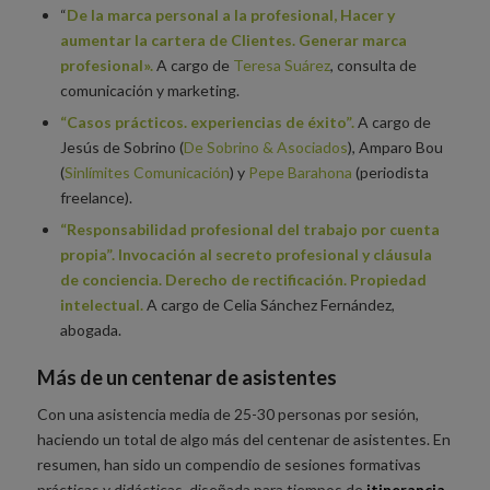
“
De la marca personal a la profesional,
Hacer y
aumentar la cartera de Clientes. Generar marca
profesional».
A cargo de
Teresa Suárez
, consulta de
comunicación y marketing.
“Casos prácticos. experiencias de éxito”.
A cargo de
Jesús de Sobrino (
De Sobrino & Asociados
), Amparo Bou
(
Sinlímites Comunicación
) y
Pepe Barahona
(periodista
freelance)
.
“Responsabilidad profesional del trabajo por cuenta
propia”. Invocación al secreto profesional y cláusula
de conciencia. Derecho de rectificación. Propiedad
intelectual.
A cargo de Celia Sánchez Fernández,
abogada.
Más de un centenar de asistentes
Con una asistencia media de 25-30 personas por sesión,
haciendo un total de algo más del centenar de asistentes. En
resumen, han sido un compendio de sesiones formativas
prácticas y didácticas, diseñada para tiempos de
itinerancia