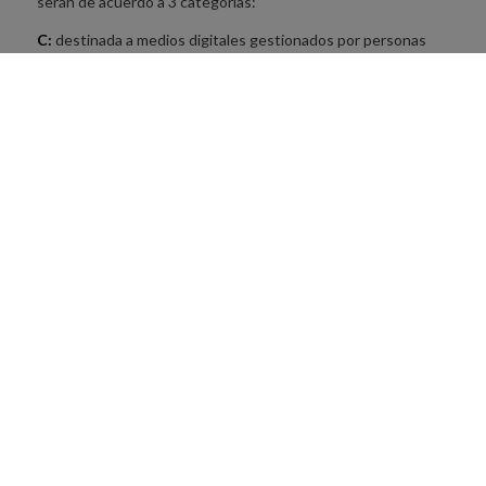
serán de acuerdo a 3 categorías:
C:
destinada a medios digitales gestionados por personas
autoempleadas o empresas con hasta 3 personas.
B:
destinado a medios digitales con plantillas compuestas
por entre 4 y 10 personas, pertenecientes, la mayoría, a los
puestos de redacción.
A:
destinada a medios digitales con plantillas compuestas
por a partir de 11 personas, pertenecientes, la mayoría, a los
puestos de redacción.