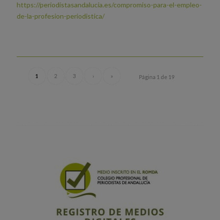
https://periodistasandalucia.es/compromiso-para-el-empleo-
de-la-profesion-periodistica/
1
2
3
›
»
Página 1 de 19