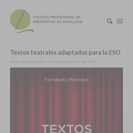
Textos teatrales adaptados para la ESO
/
/
24 de octubre de 2024
en
Libros
,
Manual
por
CPPA