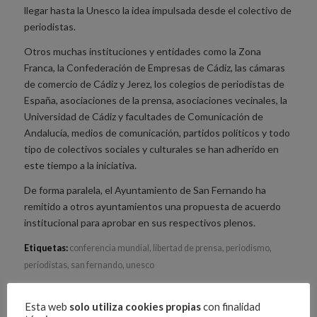
llegar hasta la Unesco la idea impulsada desde el colectivo de
periodistas.
Otros muchas instituciones y entidades como la Zona
Franca, la Confederación de Empresas de Cádiz, las cámaras
de comercio de Cádiz y Jerez, los colegios de periodistas de
España, asociaciones de la prensa, asociaciones vecinales, la
Universidad de Cádiz y facultades de Comunicación de
Andalucía, medios de comunicación, partidos políticos y todo
tipo de colectivos sociales y culturales se han adherido en
este tiempo a la iniciativa.
De forma paralela, el Ayuntamiento de San Fernando ha
remitido a otros ayuntamientos una propuesta de acuerdo
institucional para aprobar en sus respectivos plenos.
Etiquetas:
conferencia mundial
,
libertad de prensa
,
periodismo
,
periodistas
,
san fernando
,
unesco
Compartir esta entrada
Esta web
solo utiliza cookies propias
con finalidad