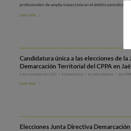
profesionales de amplia trayectoria en el ámbito periodístico p
Leer más
Candidatura única a las elecciones de la
Demarcación Territorial del CPPA en Ja
/
/
/
5 de noviembre de 2025
0 Comentarios
en
Jaén
,
Noticias
por
CPP
Leer más
Elecciones Junta Directiva Demarcación 