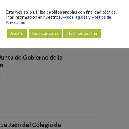
rovincial.
Esta web
solo utiliza cookies propias
con finalidad técnica.
Más información en nuestros
Avisos legales
y
Política de
Privacidad
Aceptar
Rechazar todas
Modificar Cookies
 Junta de Gobierno de la
én
A
de Jaén del Colegio de