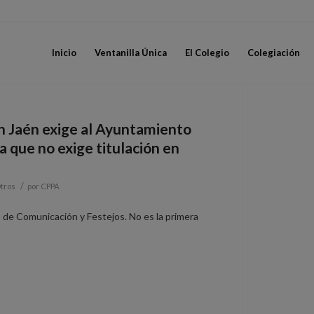
Inicio
Ventanilla Única
El Colegio
Colegiación
en Jaén exige al Ayuntamiento
a que no exige titulación en
/
tros
por
CPPA
o de Comunicación y Festejos. No es la primera