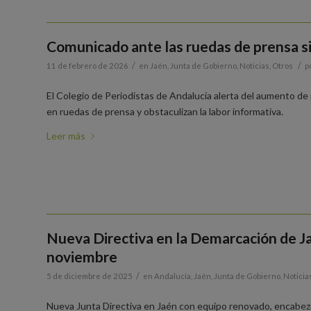
Comunicado ante las ruedas de prensa s
/
/
11 de febrero de 2026
en
Jaén
,
Junta de Gobierno
,
Noticias
,
Otros
p
El Colegio de Periodistas de Andalucía alerta del aumento de 
en ruedas de prensa y obstaculizan la labor informativa.
Leer más
Nueva Directiva en la Demarcación de Jaé
noviembre
/
5 de diciembre de 2025
en
Andalucía
,
Jaén
,
Junta de Gobierno
,
Noticia
Nueva Junta Directiva en Jaén con equipo renovado, encabez