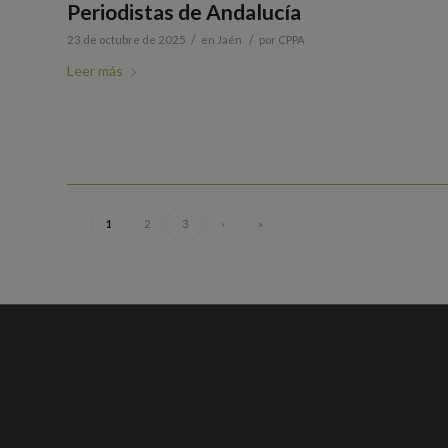
Periodistas de Andalucía
/
/
23 de octubre de 2025
en
Jaén
por
CPPA
Leer más
1
2
3
›
»